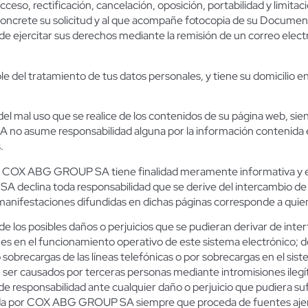
ceso, rectificación, cancelación, oposición, portabilidad y limitac
concrete su solicitud y al que acompañe fotocopia de su Document
de ejercitar sus derechos mediante la remisión de un correo elec
l tratamiento de tus datos personales, y tiene su domicilio en e
mal uso que se realice de los contenidos de su página web, sien
 no asume responsabilidad alguna por la información contenida en
.
de COX ABG GROUP SA tiene finalidad meramente informativa y en
eclina toda responsabilidad que se derive del intercambio de i
 manifestaciones difundidas en dichas páginas corresponde a quiene
s posibles daños o perjuicios que se pudieran derivar de interfe
es en el funcionamiento operativo de este sistema electrónico; de
 sobrecargas de las líneas telefónicas o por sobrecargas en el sis
 ser causados por terceras personas mediante intromisiones ilegít
sponsabilidad ante cualquier daño o perjuicio que pudiera sufr
itada por COX ABG GROUP SA siempre que proceda de fuentes ajen