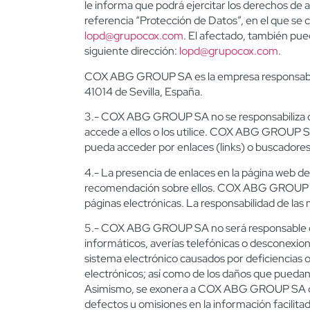
le informa que podrá ejercitar los derechos de ac
referencia “Protección de Datos”, en el que se 
lopd@grupocox.com
. El afectado, también pue
siguiente dirección:
lopd@grupocox.com
.
COX ABG GROUP SA es la empresa responsable de
41014 de Sevilla, España.
3.- COX ABG GROUP SA no se responsabiliza del 
accede a ellos o los utilice. COX ABG GROUP SA
pueda acceder por enlaces (links) o buscadores
4.- La presencia de enlaces en la página web 
recomendación sobre ellos. COX ABG GROUP SA d
páginas electrónicas. La responsabilidad de las
5.- COX ABG GROUP SA no será responsable de lo
informáticos, averías telefónicas o desconexion
sistema electrónico causados por deficiencias o
electrónicos; así como de los daños que puedan
Asimismo, se exonera a COX ABG GROUP SA de re
defectos u omisiones en la información facil