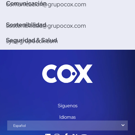
Comunicación
comunicacion@grupocox.com
Sostenibilidad
sostenibilidad@grupocox.com
Seguridad & Salud
sys@grupocox.com
Síguenos
Idiomas
Español
English