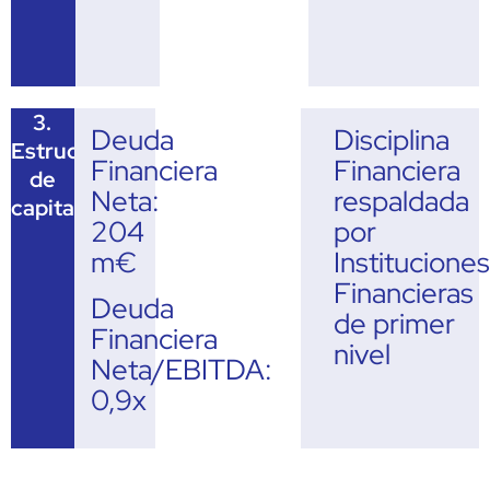
3.
Deuda
Disciplina
Estructura
Financiera
Financiera
de
Neta:
respaldada
capital
204
por
m€
Instituciones
Financieras
Deuda
de primer
Financiera
nivel
Neta/EBITDA:
0,9x