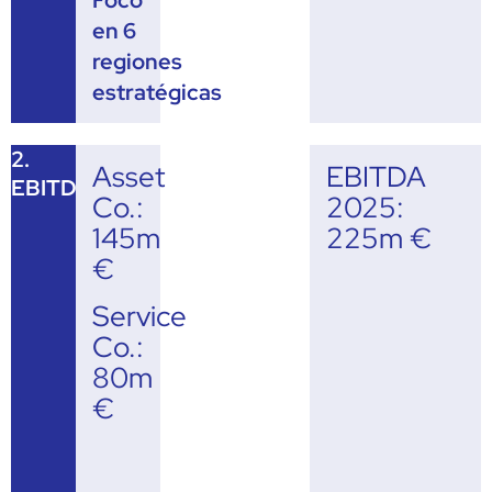
en 6
regiones
estratégicas
2.
Asset
EBITDA
EBITDA
Co.:
2025:
145m
225m €
€
Service
Co.:
80m
€