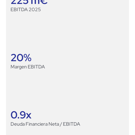
225
 m€
EBITDA 2025
20
%
Margen EBITDA
0.9
x
Deuda Financiera Neta / EBITDA