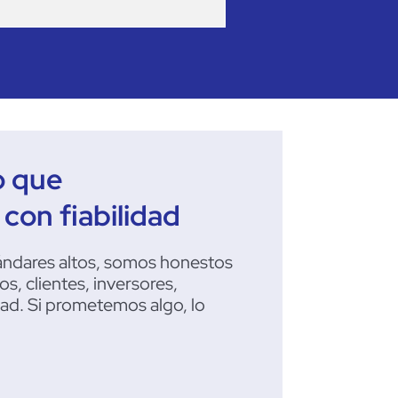
o que
on fiabilidad
ándares altos, somos honestos
, clientes, inversores,
ad. Si
pro
metemos algo, lo