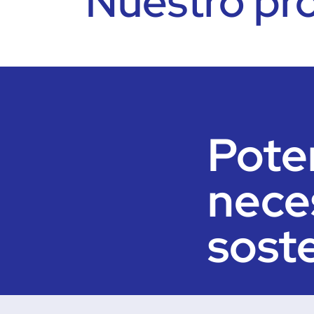
Nuestro pr
Pote
nece
soste