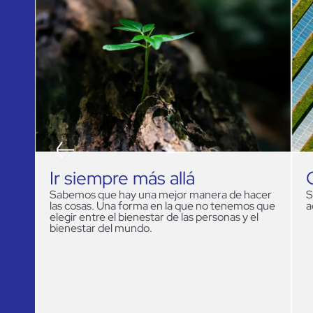
Cumplir lo que prometemos
cer
Sabemos que la confianza se gana con las
C
 que
acciones y se renueva cada día.
v
l
n