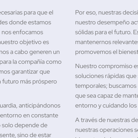
cesarias para que el
Por eso, nuestras deci
ades donde estamos
nuestro desempeño actu
No nos enfocamos
sólidas para el futuro.
uestro objetivo es
mantenernos relevantes
amos a cabo generen un
pro
movemos el bienesta
o para la compañía como
Nuestro com
pro
miso e
mos garantizar que
soluciones rápidas que
n futuro más próspero
temporales; buscamos 
que sea capaz de mante
uardia, anticipándonos
entorno y cuidando los 
 entorno en constante
A través de nuestras d
o solo depende de
nuestras operaciones s
sente, sino de estar