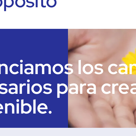
opósito
nciamos los ca
sarios para cre
nible.