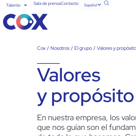
Sala de prensa
Contacto
Talento
Español
English
Cox
/
Nosotros
/
El grupo
/
Valores y propósit
Valores
y propósito
E
n nuestra empresa, los valo
que nos guían son el funda