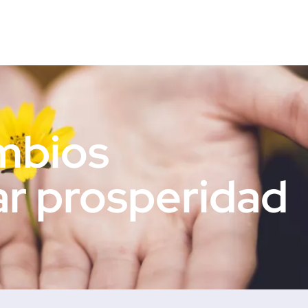
mbios
ar prosperidad