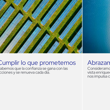
Abrazamos la diversidad
Ir siemp
onsideramos que
tener distintos puntos de
Sabemos que
ista enriquece y mejora nuestras decisiones y
las cosas. U
os impulsa como organización.
elegir entre e
bienestar de