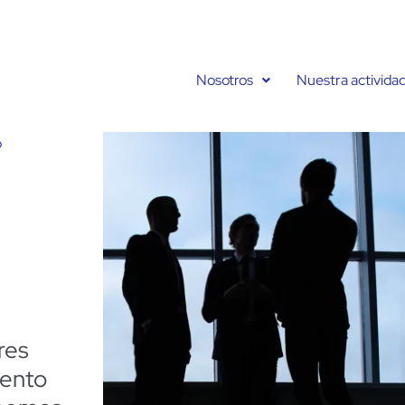
Nosotros
Nuestra activida
o
res
mento