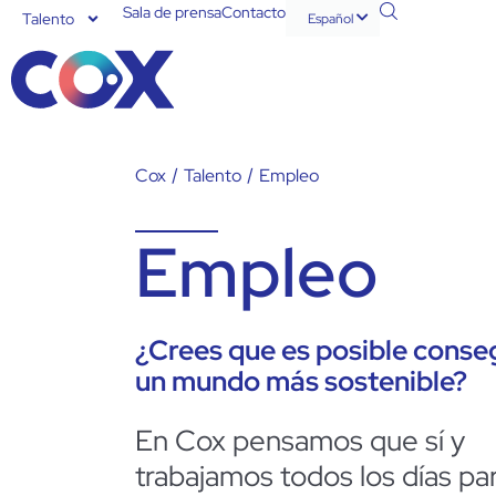
Sala de prensa
Contacto
Talento
Español
English
Cox
/
Talento
/
Empleo
Empleo
¿Crees que es posible conse
un mundo más sostenible?
En Cox pensamos que sí y
trabajamos todos los días pa