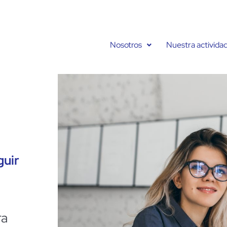
Nosotros
Nuestra activida
guir
ra