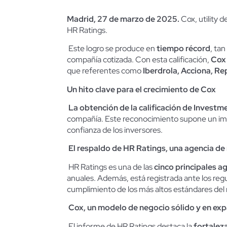
Madrid, 27 de marzo de 2025.
Cox, utility 
HR Ratings.
Este logro se produce en
tiempo récord
, tan
compañía cotizada. Con esta calificación,
Cox 
que referentes como
Iberdrola, Acciona, Re
Un hito clave para el crecimiento de Cox
La obtención de la calificación de
Investm
compañía. Este reconocimiento supone un impul
confianza de los inversores.
El respaldo de HR Ratings, una agencia de 
HR Ratings es una de las
cinco principales a
anuales. Además, está registrada ante los re
cumplimiento de los más altos estándares del
Cox, un modelo de negocio sólido y en ex
El informe de HR Ratings destaca la
fortalez