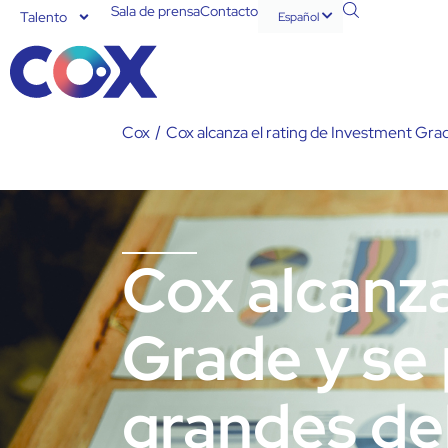
Sala de prensa
Contacto
Talento
Español
English
Cox
/
Cox alcanza el rating de Investment Grade 
Cox alcanza
Grade y se 
grandes de