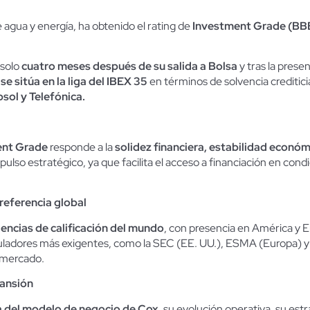
de agua y energía, ha obtenido el rating de
Investment Grade
(BBB
 solo
cuatro meses después de su salida a Bolsa
y tras la pres
se sitúa en la liga del IBEX 35
en términos de solvencia creditici
psol y Telefónica.
ent Grade
responde a la
solidez financiera, estabilidad económi
so estratégico, ya que facilita el acceso a financiación en cond
referencia global
gencias de calificación del mundo
, con presencia en América y E
guladores más exigentes, como la SEC (EE. UU.), ESMA (Europa) y 
 mercado.
pansión
a del modelo de negocio de Cox
, su evolución operativa, su est