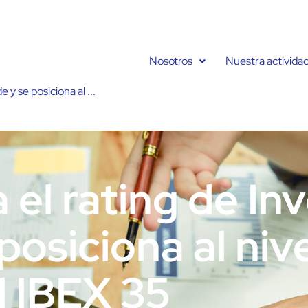
Nosotros
Nuestra activida
y se posiciona al ...
 el rating de I
posiciona al nive
l IBEX 35