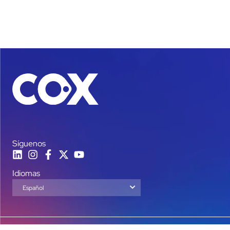
Síguenos
Idiomas
Español
English
© Copyright 2026 Grupo Cox– All rights reserved