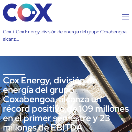
Cox
/
Cox Energy, división de energía del grupo Coxabengoa,
alcanz...
Cox Energy, división de
energía del grupo
Coxabengoa, alcanza un
récord positivo de 109 millones
en el primer semestre y 23
millones de EBITDA