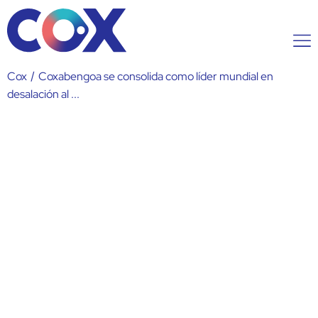
Cox
/
Coxabengoa se consolida como líder mundial en
desalación al ...
Coxabengoa se consolida
como líder mundial en
desalación al ganar por
segunda edición consecutiva el
premio Global Water a la
desaladora del año